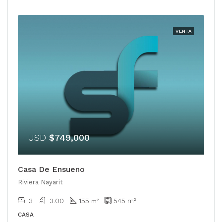
VENTA
USD
$749,000
Casa De Ensueno
Riviera Nayarit
3
3.00
155
545
m²
m²
CASA