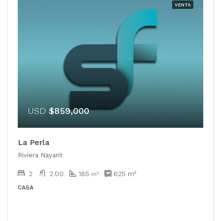
VENTA
USD
$859,000
La Perla
Riviera Nayarit
2
2.00
185
625
m²
m²
CASA