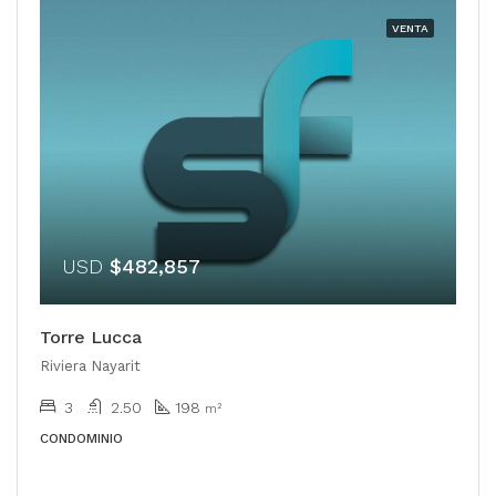
VENTA
USD
$482,857
Torre Lucca
Riviera Nayarit
3
2.50
198
m²
CONDOMINIO