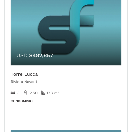
USD
$482,857
Torre Lucca
Riviera Nayarit
3
2.50
178
m²
CONDOMINIO