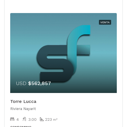
VENTA
USD
$562,857
Torre Lucca
Riviera Nayarit
4
3.00
223
m²