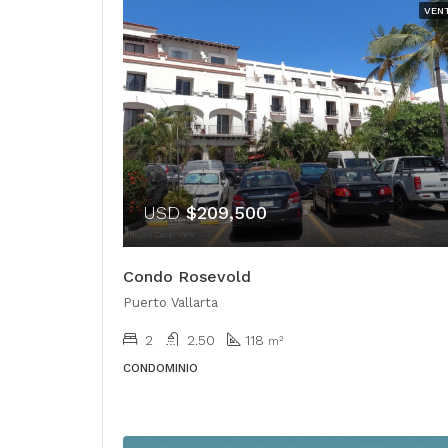
VEN
USD
$209,500
Condo Rosevold
Puerto Vallarta
2
2.50
118
m²
CONDOMINIO