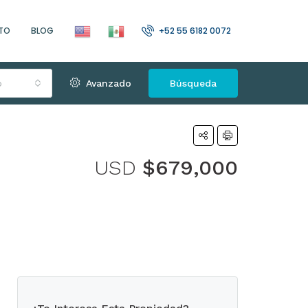
TO
BLOG
+52 55 6182 0072
o
Avanzado
Búsqueda
USD
$679,000