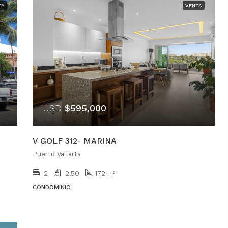
TA
VENTA
USD
$595,000
V GOLF 312- MARINA
Puerto Vallarta
2
2.50
172
m²
CONDOMINIO