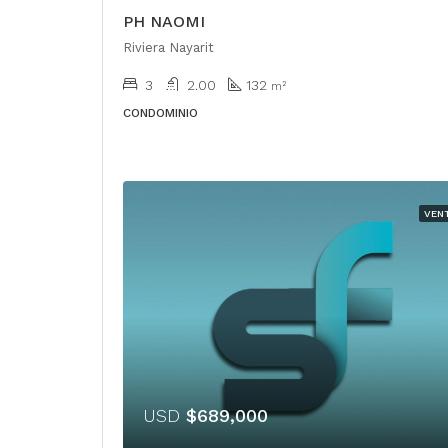
PH NAOMI
Riviera Nayarit
3
2.00
132
m²
CONDOMINIO
VEN
USD
$689,000