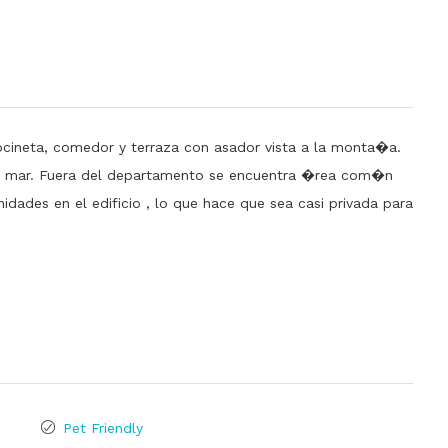
ineta, comedor y terraza con asador vista a la monta�a.
 al mar. Fuera del departamento se encuentra �rea com�n
idades en el edificio , lo que hace que sea casi privada para
Pet Friendly