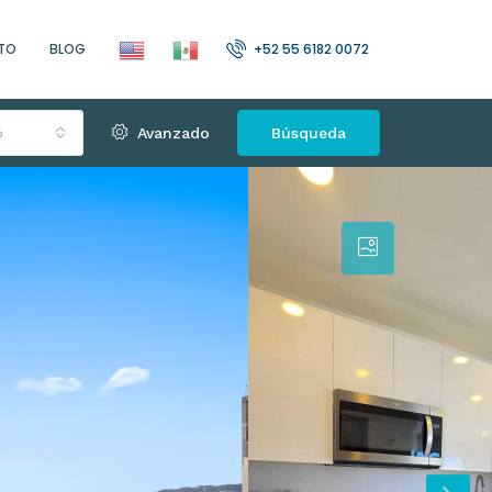
TO
BLOG
+52 55 6182 0072
o
Avanzado
Búsqueda