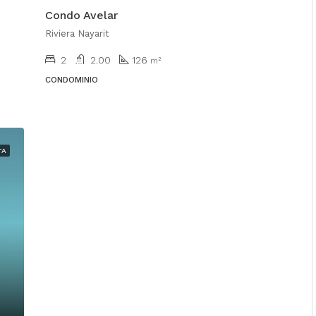
Condo Avelar
Riviera Nayarit
2
2.00
126
m²
CONDOMINIO
TA