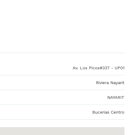
Av. Los Picos#337 - UP01
Riviera Nayarit
NAYARIT
Bucerias Centro