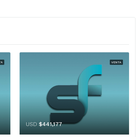
TA
VENTA
USD
$441,177