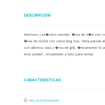
Descripción
Hermoso y pr�ctico estudio. �rea de d�a con coc
�rea de noche con cama king size. Vista parcial
con alberca, sala y �rea de grill. �nicamente 12 un
esta unidad . Amueblado y listo para rentar.
Características
Aire acondicionado