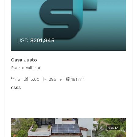
USD
$201,845
Casa Justo
Puerto Vallarta
5
5.00
285
191
m²
m²
CASA
VENTA