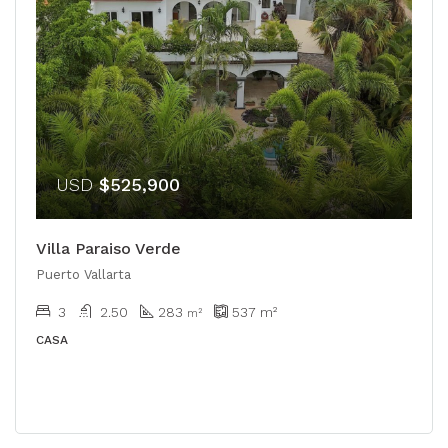
USD
$525,900
Villa Paraiso Verde
Puerto Vallarta
3
2.50
283
537
m²
m²
CASA