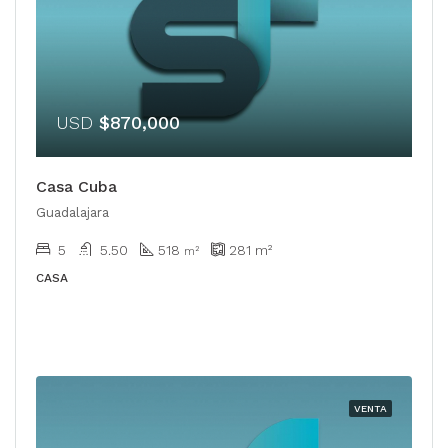
USD
$870,000
Casa Cuba
Guadalajara
5
5.50
518
281
m²
m²
CASA
VENTA