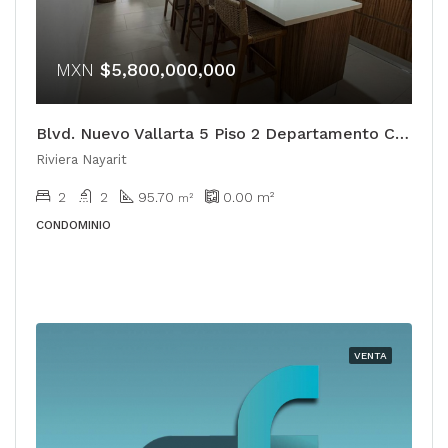
MXN
$5,800,000,000
Blvd. Nuevo Vallarta 5 Piso 2 Departamento C 105
Riviera Nayarit
2
2
95.70
0.00
m²
m²
CONDOMINIO
VENTA