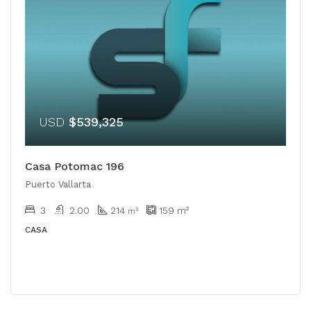
USD
$539,325
Casa Potomac 196
Puerto Vallarta
3
2.00
214
159
m²
m²
CASA