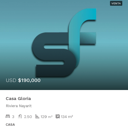
VENTA
USD
$190,000
Casa Gloria
Riviera Nayarit
3
2.50
129
134
m²
m²
CASA