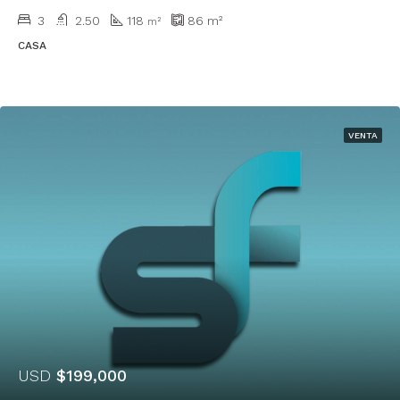
3
2.50
118
86
m²
m²
CASA
VENTA
USD
$199,000