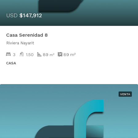
USD
$147,912
Casa Serenidad 8
Riviera Nayarit
3
1.50
89
89
m²
m²
CASA
VENTA