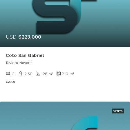
USD
$223,000
Coto San Gabriel
Riviera Nayarit
3
2.50
128
210
m²
m²
CASA
VENTA