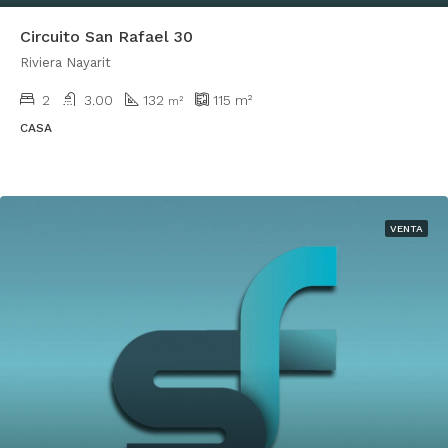
Circuito San Rafael 30
Riviera Nayarit
2
3.00
132
115
m²
m²
CASA
VENTA