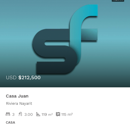
USD
$212,500
Casa Juan
Riviera Nayarit
3
3.00
119
115
m²
m²
CASA