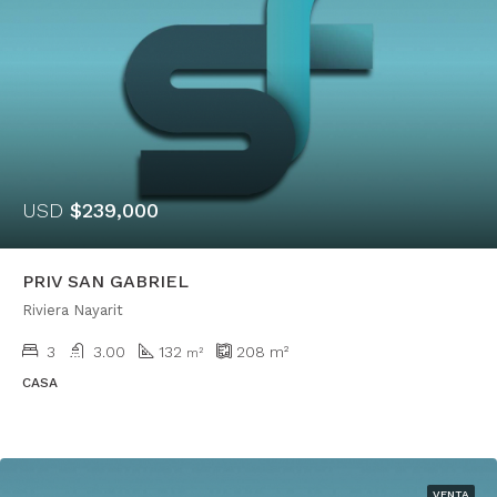
USD
$239,000
PRIV SAN GABRIEL
Riviera Nayarit
3
3.00
132
208
m²
m²
CASA
VENTA