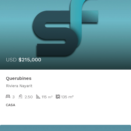
USD
$215,000
Querubines
Riviera Nayarit
3
2.50
115
135
m²
m²
CASA